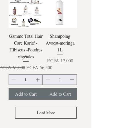
Gamme Total Hair
Shampoing
Care Karité -
Avocat-moringa
Hibiscus -Poudres
1L
végétales
Price
F CFA 17,000
Regular Price
Sale Price
F CFA 61,000
F CFA 56,500
Add to Cart
Add to Cart
Load More