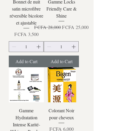
Bonnet de nuit
Gamme Locks
satin microfibre
Friendly Care &
réversible bicolore
Shine
et ajustable
Regular Price
Sale Price
F CFA 28,000
F CFA 25,000
Price
F CFA 3,500
Add to Cart
Add to Cart
Gamme
Colorant Noir
Hydratation
pour cheveux
Intense Karité-
Price
F CFA 6,000