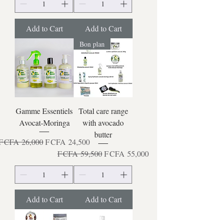
Add to Cart
Add to Cart
Bon plan
Gamme Essentiels
Total care range
Avocat-Moringa
with avocado
butter
Regular Price
Sale Price
F CFA 26,000
F CFA 24,500
Regular Price
Sale Price
F CFA 59,500
F CFA 55,000
Add to Cart
Add to Cart