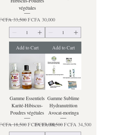
Hibiscus-Poudres
végétales
Regular Price
Sale Price
F CFA 33,500
F CFA 30,000
Add to Cart
Add to Cart
Gamme Essentiels
Gamme Sublime
Karité-Hibiscus-
Hydranutrition
Poudres végétales
Avocat-moringa
Regular Price
Sale Price
Regular Price
Sale Price
F CFA 18,500
F CFA 17,000
F CFA 38,500
F CFA 34,500