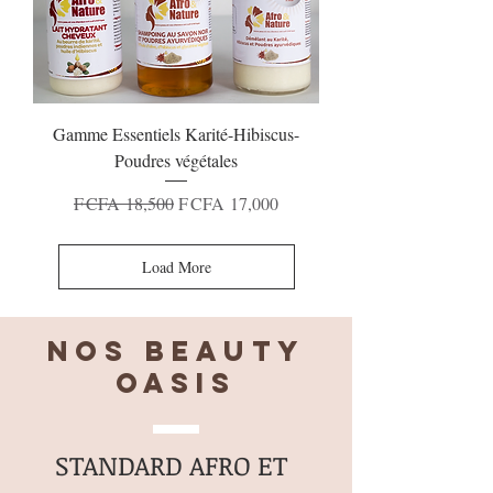
Gamme Essentiels Karité-Hibiscus-
Poudres végétales
Regular Price
Sale Price
F CFA 18,500
F CFA 17,000
Load More
Nos BEAUTY
OASIS
STANDARD AFRO ET