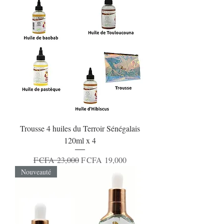
Trousse 4 huiles du Terroir Sénégalais
120ml x 4
Regular Price
Sale Price
F CFA 23,000
F CFA 19,000
Nouveauté