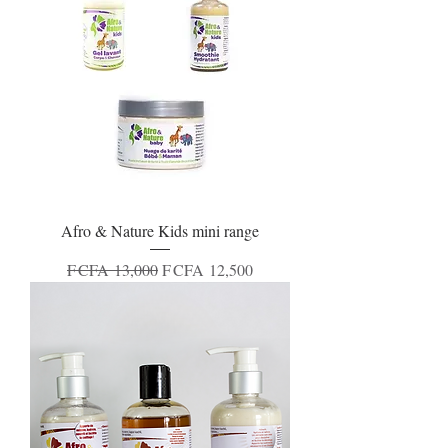
Afro & Nature Kids mini range
Regular Price
Sale Price
F CFA 13,000
F CFA 12,500