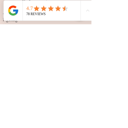
A 500m du rond point
Ngaparou,direction
Ngering
+22178 189 6060
Nos
horaires
Lundi 09:30 - 19:30
Mardi 09:30 - 19:30
Mercredi 09:30 - 19:30
Jeudi 09:30 - 19:30