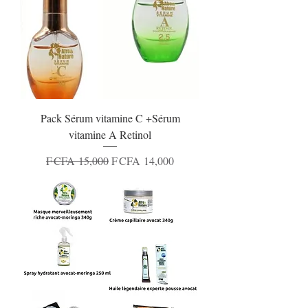
Pack Sérum vitamine C +Sérum
vitamine A Retinol
Regular Price
Sale Price
F CFA 15,000
F CFA 14,000