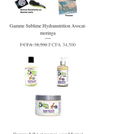
Gamme Sublime Hydranutrition Avocat-
moringa
Regular Price
Sale Price
F CFA 38,500
F CFA 34,500