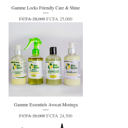
Gamme Locks Friendly Care & Shine
Regular Price
Sale Price
F CFA 28,000
F CFA 25,000
Gamme Essentiels Avocat-Moringa
Regular Price
Sale Price
F CFA 26,000
F CFA 24,500