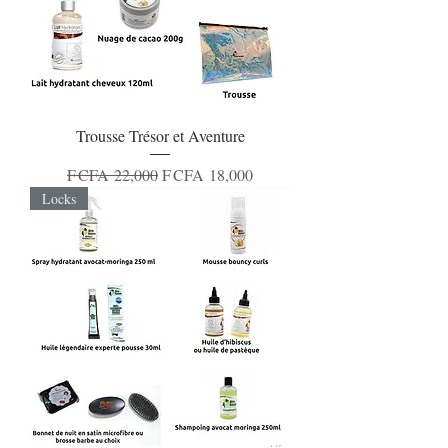
Trousse Trésor et Aventure
Regular Price
Sale Price
F CFA 22,000
F CFA 18,000
Locks