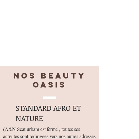
- Déconseillée aux femmes enceintes
- Déconseillée aux enfants de moins de 3
ans
- Produit pulvérulent, ne pas utiliser près
d'une source de ventilation, ne pas inhaler
Nos BEAUTY
OASIS
STANDARD AFRO ET
NATURE
(
A&N Scat urbam est fermé , toutes ses
activités sont redirigées vers nos autres adresses