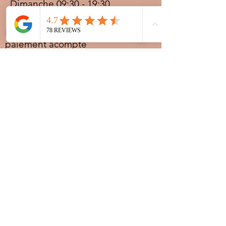
Dimanche 09:30 - 19:30
Prestations sur rdv avec
paiement acompte
Ouvert les jours fériés
Nocturnes spéciales Korité et
Tabaski: 09h30 au dernier
rendez-vous
Nous
joindre