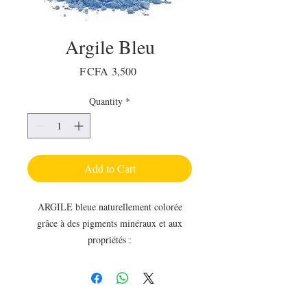
Argile Bleu
Price
F CFA 3,500
Quantity
*
Add to Cart
ARGILE bleue naturellement colorée
grâce à des pigments minéraux et aux
propriétés :
– oxygénante et purifiante. Apporte au
teint terne et pâle éclat et luminosité et
procure une sensation de bien-être et de
détente contre les agressions