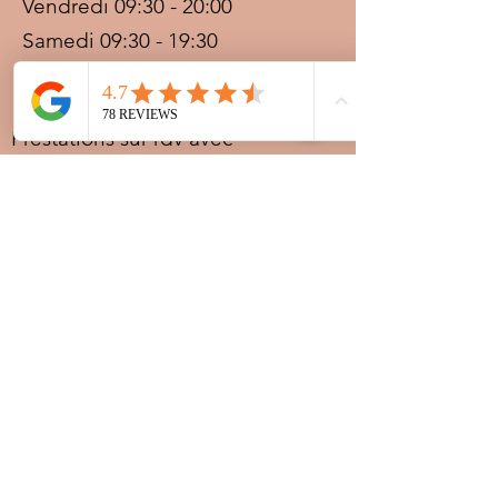
Vendredi 09:30 - 20:00
Samedi 09:30 - 19:30
Dimanche 09:30 - 19:30
Prestations sur rdv avec
paiement acompte
Ouvert les jours fériés
Nocturnes spéciales Korité et
Tabaski: 09h30 au dernier
rendez-vous