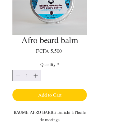
Afro beard balm
Price
F CFA 5,500
Quantity
*
Add to Cart
BAUME AFRO BARBE Enrichi à l'huile
de moringa
Nouvelle formule , recette amelioree