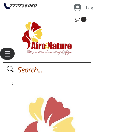
772736060
Log In