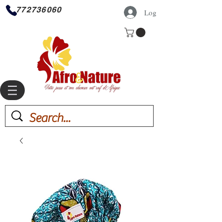
772736060
Log In