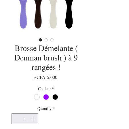
Brosse Démelante (
Denman brush ) à 9
rangées !
Price
F CFA 5,000
Couleur
*
Quantity
*