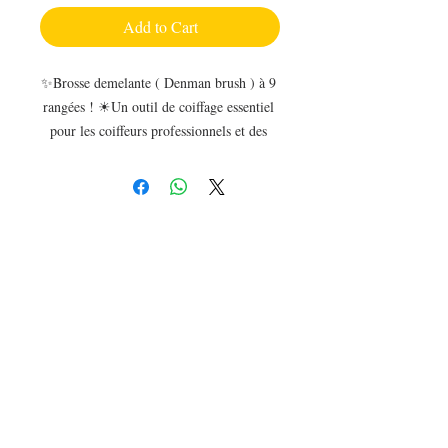
Add to Cart
✨Brosse demelante ( Denman brush ) à 9 
rangées ! ☀Un outil de coiffage essentiel 
pour les coiffeurs professionnels et des 
particuliers utilisé dans le monde entier. 
Les épingles en nylon lisses aux 
extrémités arrondies forment une 
formation en quinconce pour une 
adhérence et un contrôle exceptionnels sur 
les cheveux lors du coiffage. Le coussinet 
demi-rond le plus connu est idéal pour 
lisser les cheveux, créer des formes de bob 
lisses et pour lisser. La poignée en forme 
de goutte a été spécialement moulée pour 
permettre un style confortable.Un must 
have pour les adultes comme les enfants . 
Il vous fera gagner du temps , reduira la 