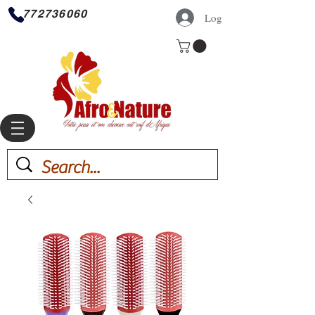
772736060
Log In