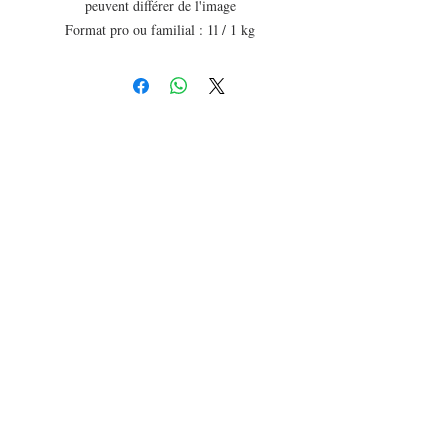
peuvent différer de l'image
Format pro ou familial : 1l / 1 kg
Acompte 50 %
Délais moyen de livraison 15 jours
Quantité minimale à commander 3 litres (
1 seul produit x 3 l ou plusieurs produits
avec un total de 3 l )
Nous vous présentons le démêlant de la
marque Afro & Nature, élaboré en
laboratoire à base de beurre de karité ,
d'huiles d'ibiscus , et de poudres indiennes
et africaines.
Il détend , nettoie, hydrate et nourrit vos
cheveux. Idéal pour faire un co-wash, ce
produit conditionne vos cheveux en
douceur et sans les assécher.