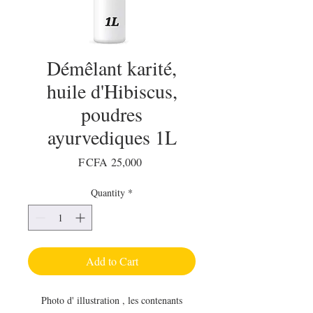
Démêlant karité,
huile d'Hibiscus,
poudres
ayurvediques 1L
Price
F CFA 25,000
Quantity
*
Add to Cart
Photo d' illustration , les contenants