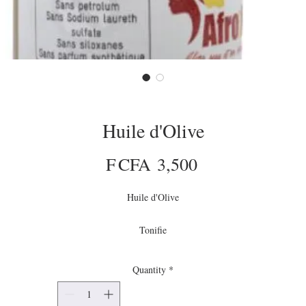
Huile d'Olive
Price
F CFA 3,500
Huile d'Olive
Tonifie
Protège
Adoucit
Quantity
*
Pour visage , corps et cheveux Adultes , enfants et nourrissons