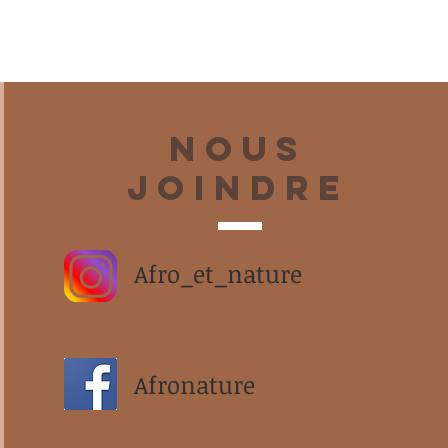
Nous
joindre
Afro_et_nature
Afronature