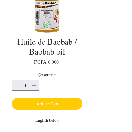
Huile de Baobab /
Baobab oil
Price
F CFA 6,000
Quantity
*
Add to Cart
English below