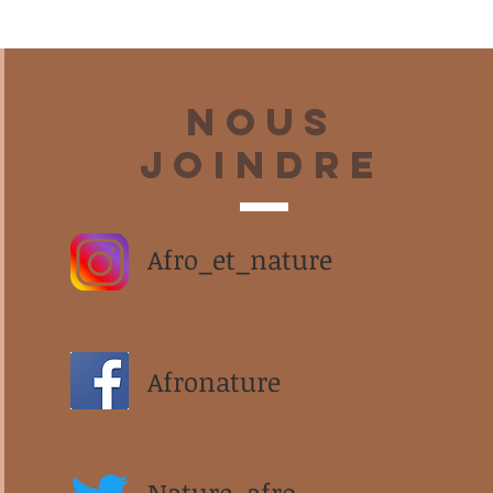
Nous
joindre
Afro_et_nature
Afronature
Nature_afro