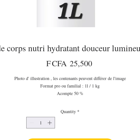
de corps nutri hydratant douceur lumine
Price
F CFA 25,500
Photo d' illustration , les contenants peuvent différer de l'image
Format pro ou familial : 1l / 1 kg
Acompte 50 %
Délais moyen de livraison 15 jours
antité minimale à commander 3 litres ( 1 seul produit x 3 l ou plusieurs produ
Quantity
*
avec un total de 3 l )
Ce Lait de corps est formulé pour faire du bien à votre peau . Ses ingrédients
excellent dans l'hydratation et la réparation de la peau. Il va unifier et illumine
votre peau .