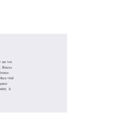
r sur vos
r. Rincez
érence.
Maca vital
gance
oduit. À