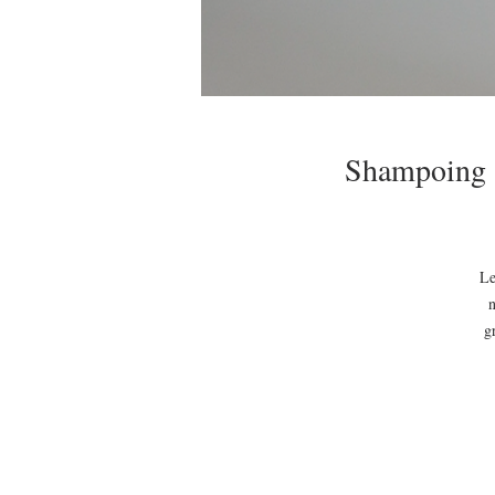
Shampoing a
Le
n
g