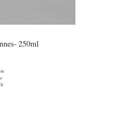
ennes- 250ml
ice
 de
me
Il