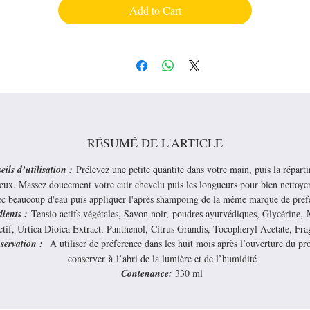
Add to Cart
RÉSUMÉ DE L'ARTICLE
eils d’utilisation :
Prélevez une petite quantité dans votre main, puis la réparti
eux. Massez doucement votre cuir chevelu puis les longueurs pour bien nettoye
ec beaucoup d'eau puis appliquer l'après shampoing de la même marque de préf
dients :
Tensio actifs végétales, Savon noir, poudres ayurvédiques, Glycérine, 
ctif, Urtica Dioica Extract, Panthenol, Citrus Grandis, Tocopheryl Acetate, Fra
servation :
À utiliser de préférence dans les huit mois après l’ouverture du pr
conserver à l’abri de la lumière et de l’humidité
Contenance:
330 ml