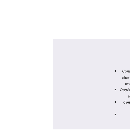
Cons
chev
av
Ingré
a
Con