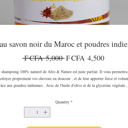
u savon noir du Maroc et poudres indi
Regular Price
Sale Pr
 F CFA 5,000 
F CFA 4,500
 shampoing 100% naturel de Afro & Nature est juste parfait. Il vous permettra
ettoyer proprement vos cheveux en douceur , et de leur apporter force et volu
râce aux poudres indiennes . Avec de l'huile d'olive et de la glycérine végétale , 
est également nourrissant et hydratant.
250ml
Quantity
*
Existe en 120 ml et 500ml