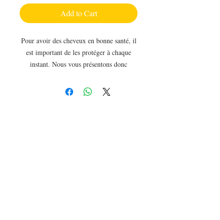
Add to Cart
Pour avoir des cheveux en bonne santé, il
est important de les protéger à chaque
instant. Nous vous présentons donc
l'accessoire spécialement conçu pour
protéger la cuticule, lors du séchage des
cheveux.Découvrez les bienfaits du
séchage des cheveux avec une serviette
microfibre. Sur les cheveux sains, les
écailles de la cuticule protègent le cortex
de la perte d'hydratation, et lors du
shampooing, les écailles s'écartent
légèrement pour permettre à l'eau et aux
actifs contenus dans le shampooing de
pénétrer. Le séchage au sèche-cheveux
entraîne une perte d'hydratation, alors que
les serviettes microfibres protègent la