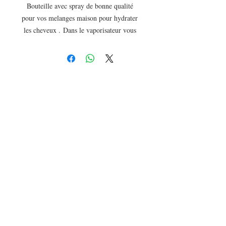
Bouteille avec spray de bonne qualité 
pour vos melanges maison pour hydrater 
les cheveux . Dans le vaporisateur vous 
pouvez mettre uniquement de l'eau ou 
alors un mélange d'eau et d'huiles 
végétales. Vos cheveux crépus ou bouclés 
ont besoin de ce supplément d'hydratation 
quotidien. 