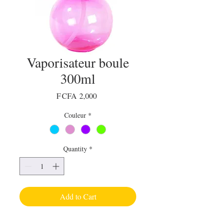
Vaporisateur boule
300ml
Price
F CFA 2,000
Couleur
*
Quantity
*
Add to Cart