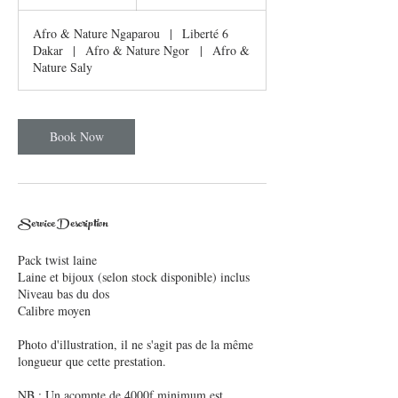
h
francs
r
Afro & Nature Ngaparou
|
Liberté 6
3
Dakar
|
Afro & Nature Ngor
|
Afro &
0
Nature Saly
m
i
n
Book Now
Service Description
Pack twist laine
Laine et bijoux (selon stock disponible) inclus
Niveau bas du dos
Calibre moyen
Photo d'illustration, il ne s'agit pas de la même
longueur que cette prestation.
NB : Un acompte de 4000f minimum est