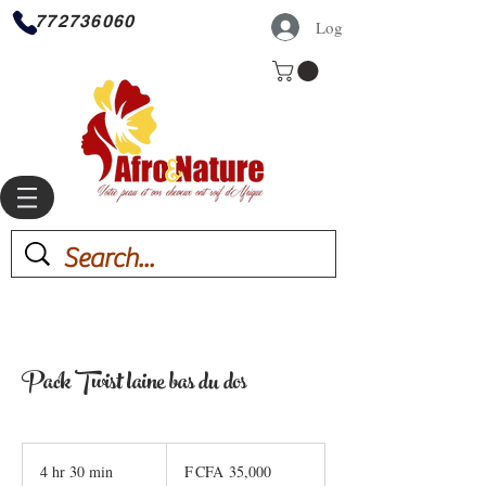
772736060
Log In
Pack Twist laine bas du dos
35,000
West
4 hr 30 min
4
F CFA 35,000
African
CFA